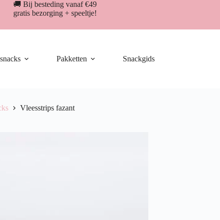
🚚 Bij besteding vanaf €49
gratis bezorging + speeltje!
snacks
Pakketten
Snackgids
cks
Vleesstrips fazant