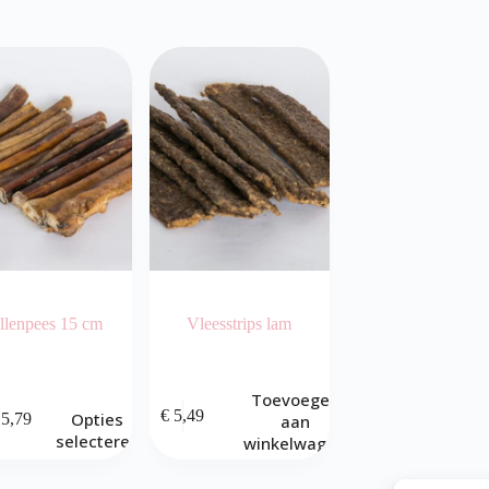
llenpees 15 cm
Vleesstrips lam
Toevoegen
€
5,49
Opties
5,79
aan
selecteren
winkelwagen