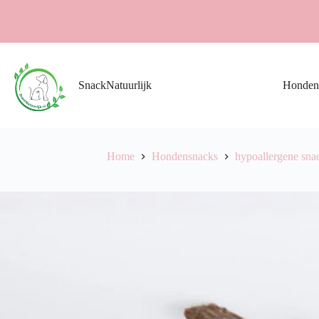
Ga
naar
de
inhoud
SnackNatuurlijk
Honden
Home
Hondensnacks
hypoallergene sna