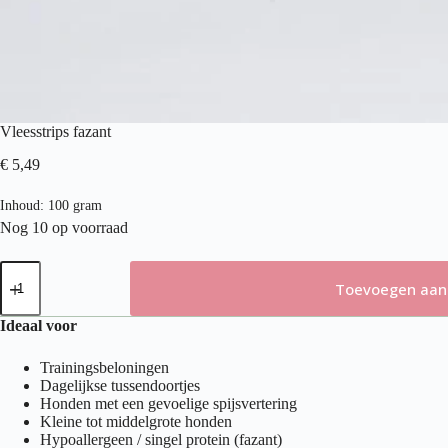
Vleesstrips fazant
€
5,49
Inhoud: 100 gram
Nog 10 op voorraad
Vleesstrips
fazant
Toevoegen aan
aantal
Ideaal voor
Trainingsbeloningen
Dagelijkse tussendoortjes
Honden met een gevoelige spijsvertering
Kleine tot middelgrote honden
Hypoallergeen / singel protein (fazant)