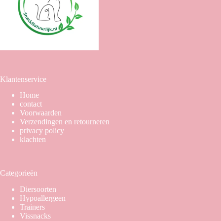
op
de
productpagina
Klantenservice
Home
contact
Voorwaarden
Verzendingen en retourneren
privacy policy
klachten
Categorieën
Diersoorten
Hypoallergeen
Trainers
Vissnacks