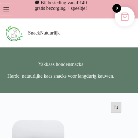
Ga
🚚 Bij besteding vanaf €49
naar
gratis bezorging + speeltje!
0
de
inhoud
SnackNatuurlijk
Yakkaas hondensnacks
Harde, natuurlijke kaas snacks voor langdurig kauwen.