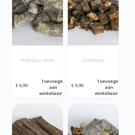
Kabeljauw donut
Zalmtrainer
Toevoegen
Toevoegen
€
6,99
€
9,99
aan
aan
winkelwagen
winkelwagen