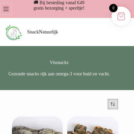
Ga
🚚 Bij besteding vanaf €49
naar
gratis bezorging + speeltje!
0
de
inhoud
SnackNatuurlijk
Vissnacks
Gezonde snacks rijk aan omega-3 voor huid en vacht.