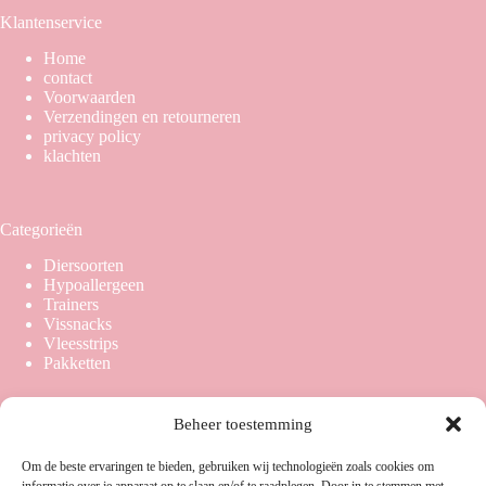
Klantenservice
Home
contact
Voorwaarden
Verzendingen en retourneren
privacy policy
klachten
Categorieën
Diersoorten
Hypoallergeen
Trainers
Vissnacks
Vleesstrips
Pakketten
Beheer toestemming
Overige links
Om de beste ervaringen te bieden, gebruiken wij technologieën zoals cookies om
Sitemap