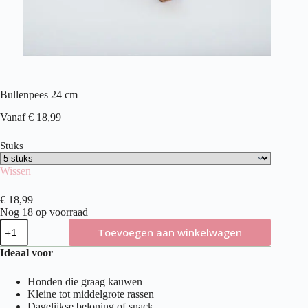
Bullenpees 24 cm
Vanaf
€
18,99
Stuks
Wissen
€
18,99
Nog 18 op voorraad
Bullenpees
Toevoegen aan winkelwagen
24
cm
Ideaal voor
aantal
Honden die graag kauwen
Kleine tot middelgrote rassen
Dagelijkse beloning of snack