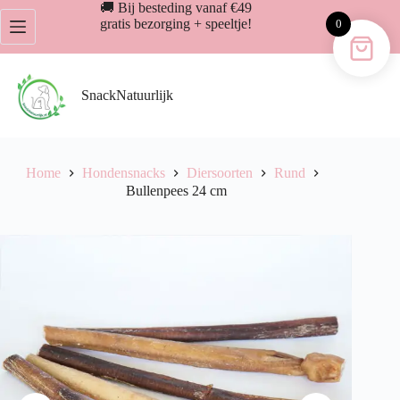
Ga
🚚 Bij besteding vanaf €49
naar
gratis bezorging + speeltje!
0
de
inhoud
SnackNatuurlijk
Home
Hondensnacks
Diersoorten
Rund
Bullenpees 24 cm