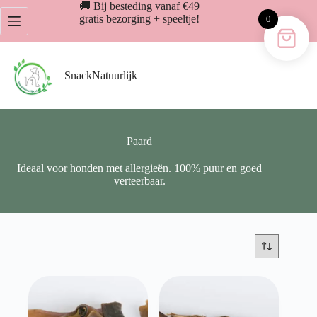
Ga
🚚 Bij besteding vanaf €49
naar
gratis bezorging + speeltje!
0
de
inhoud
SnackNatuurlijk
Paard
Ideaal voor honden met allergieën. 100% puur en goed
verteerbaar.