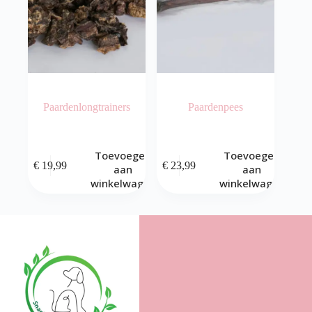
op
de
productpagina
Paardenlongtrainers
Paardenpees
Toevoegen
Toevoegen
€
19,99
€
23,99
aan
aan
winkelwagen
winkelwagen