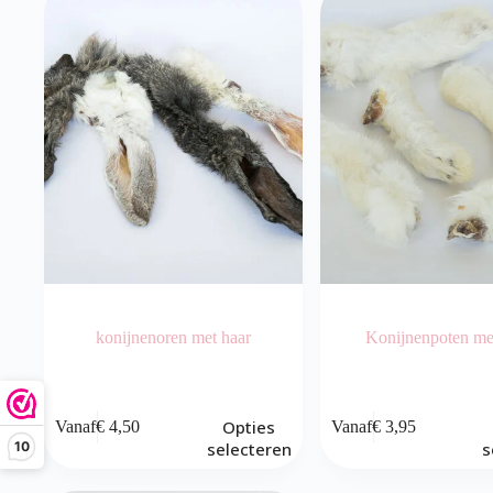
konijnenoren met haar
Konijnenpoten me
Dit
Dit
Opties
Vanaf
€
4,50
Vanaf
€
3,95
product
product
10
selecteren
s
heeft
heeft
meerdere
meerdere