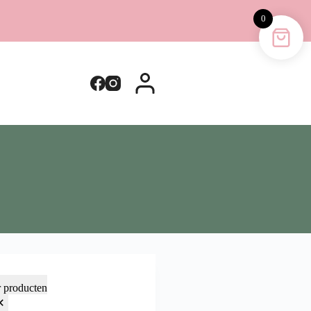
0
r producten