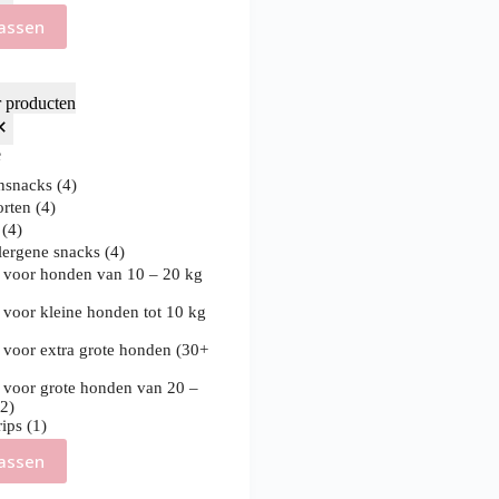
assen
r producten
e
nsnacks
(
4
)
orten
(
4
)
n
(
4
)
lergene snacks
(
4
)
 voor honden van 10 – 20 kg
 voor kleine honden tot 10 kg
 voor extra grote honden (30+
 voor grote honden van 20 –
(
2
)
rips
(
1
)
assen