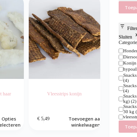
Toep
Filte
Sluiten
Categori
Categorie
Honde
Dierso
Konij
hypoal
Snacks
(
4
)
Snacks
(
4
)
t haar
Vleesstrips konijn
Snacks
kg)
(
2
)
Snacks
30 kg
vleesst
Opties
Toevoegen aan
€
5,49
electeren
winkelwagen
Toep