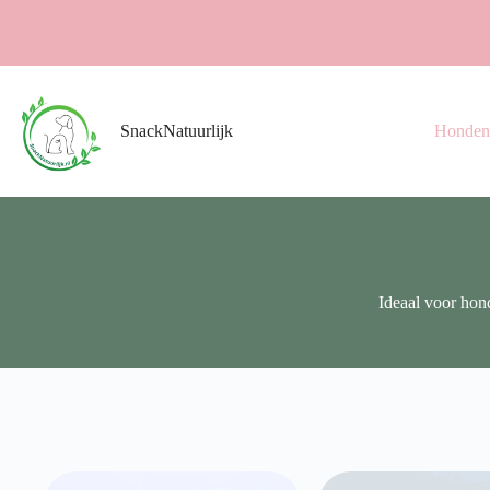
Ga
naar
de
inhoud
SnackNatuurlijk
Honden
Ideaal voor hond