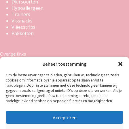
Diersoorten
Hypoallergeen
Trainers
Vissnacks
Vleesstrips
Pakketten
Overige links
Beheer toestemming
Sitemap
Veelgestelde vragen
Om de beste ervaringen te bieden, gebruiken wij technologieën zoals
Snackgids
cookies om informatie over je apparaat op te slaan en/of te
raadplegen. Door in te stemmen met deze technologieën kunnen wij
gegevens zoals surfgedrag of unieke ID's op deze site verwerken. Als je
geen toestemming geeft of uw toestemming intrekt, kan dit een
Email: info@snacknatuurlijk.nl
nadelige invloed hebben op bepaalde functies en mogelijkheden.
Telefoon/whatsapp: 0625445655
KvK: 42005376
BTW: NL005427886B45
Accepteren