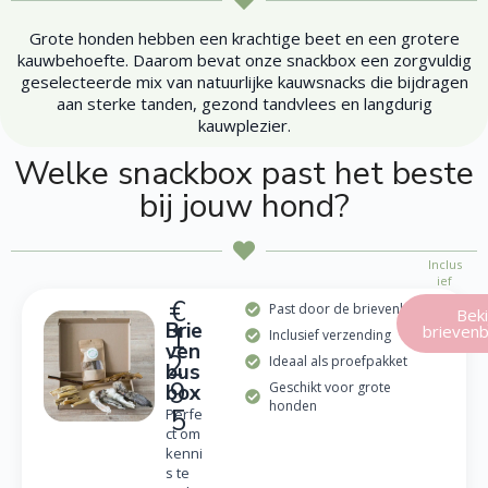
Grote honden hebben een krachtige beet en een grotere
kauwbehoefte. Daarom bevat onze snackbox een zorgvuldig
geselecteerde mix van natuurlijke kauwsnacks die bijdragen
aan sterke tanden, gezond tandvlees en langdurig
kauwplezier.
Welke snackbox past het beste
bij jouw hond?
Inclus
ief
verze
€
Past door de brievenbus
Beki
nding
Brie
brieven
1
Inclusief verzending
ven
2,
Ideaal als proefpakket
bus
9
Geschikt voor grote
box
honden
5
Perfe
ct om
kenni
s te