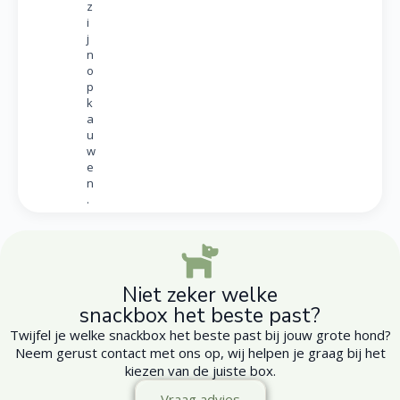
z
i
j
n
o
p
k
a
u
w
e
n
.
Niet zeker welke
snackbox het beste past?
Twijfel je welke snackbox het beste past bij jouw grote hond?
Neem gerust contact met ons op, wij helpen je graag bij het
kiezen van de juiste box.
Vraag advies