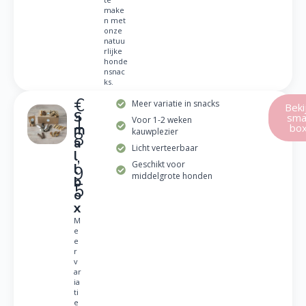
make
n met
onze
natuu
rlijke
honde
nsnac
ks.
€
Meer variatie in snacks
Beki
S
smal
1
Voor 1-2 weken
bo
m
kauwplezier
8
a
Licht verteerbaar
,
l
Geschikt voor
l
9
middelgrote honden
b
5
o
x
M
e
e
r
v
ar
ia
ti
e