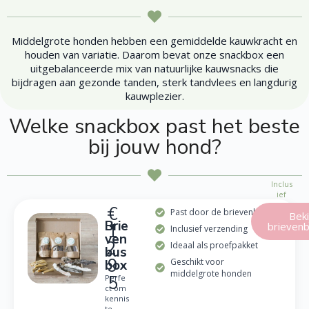
Middelgrote honden hebben een gemiddelde kauwkracht en
houden van variatie. Daarom bevat onze snackbox een
uitgebalanceerde mix van natuurlijke kauwsnacks die
bijdragen aan gezonde tanden, sterk tandvlees en langdurig
kauwplezier.
Welke snackbox past het beste
bij jouw hond?
Inclus
ief
verze
€
Past door de brievenbus
Beki
nding
Brie
brieven
1
Inclusief verzending
ven
2,
Ideaal als proefpakket
bus
9
Geschikt voor
box
middelgrote honden
5
Perfe
ct om
kennis
te