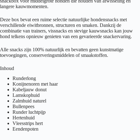
snackbox voor middelgrote honden die houden van afwisseling en
langere kauwmomenten.
Deze box bevat een ruime selectie natuurlijke hondensnacks met
verschillende eiwitbronnen, structuren en smaken. Dankzij de
combinatie van trainers, vissnacks en stevige kauwsnacks kan jouw
hond telkens opnieuw genieten van een gevarieerde snackervaring.
Alle snacks zijn 100% natuurlijk en bevatten geen kunstmatige
toevoegingen, conserveringsmiddelen of smaakstoffen.
Inhoud
Runderlong
Konijnenoren met haar
Kabeljauw donut
Lamskophuid
Zalmhuid naturel
Bullenpees
Runder luchtpijp
Hertenhuid
Vleesstrips hert
Eendenpoten