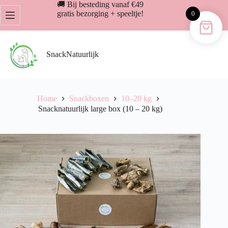
Ga
🚚 Bij besteding vanaf €49
naar
gratis bezorging + speeltje!
0
de
inhoud
SnackNatuurlijk
Home
Snackboxen
10–20 kg
Snacknatuurlijk large box (10 – 20 kg)