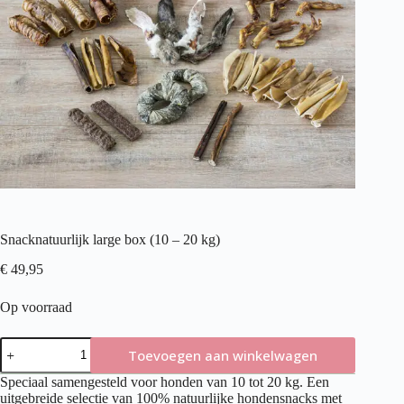
Snacknatuurlijk large box (10 – 20 kg)
€
49,95
Op voorraad
Snacknatuurlijk
Toevoegen aan winkelwagen
large
box
Speciaal samengesteld voor honden van 10 tot 20 kg. Een
(10
uitgebreide selectie van 100% natuurlijke hondensnacks met