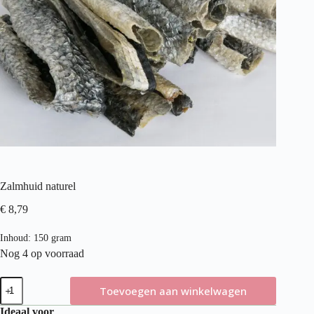
Zalmhuid naturel
€
8,79
Inhoud: 150 gram
Nog 4 op voorraad
Zalmhuid
Toevoegen aan winkelwagen
naturel
aantal
Ideaal voor