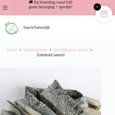
Ga
🚚 Bij besteding vanaf €49
naar
gratis bezorging + speeltje!
0
de
inhoud
SnackNatuurlijk
Home
Hondensnacks
hypoallergene snacks
Zalmhuid naturel