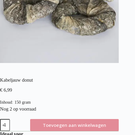
Kabeljauw donut
€
6,99
Inhoud: 150 gram
Nog 2 op voorraad
Kabeljauw
Toevoegen aan winkelwagen
donut
aantal
Ideaal voor