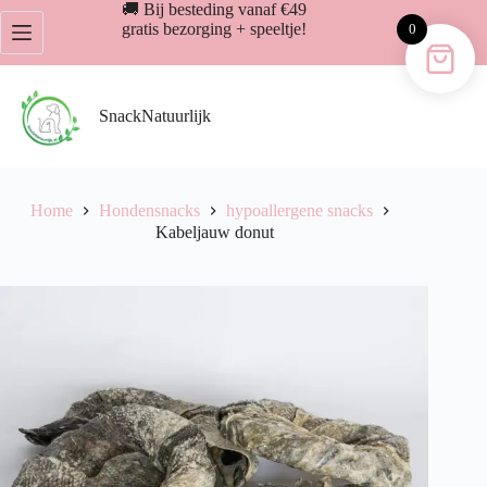
Ga
🚚 Bij besteding vanaf €49
naar
gratis bezorging + speeltje!
0
de
inhoud
SnackNatuurlijk
Home
Hondensnacks
hypoallergene snacks
Kabeljauw donut