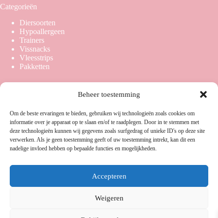
Categorieën
Diersoorten
Hypoallergeen
Trainers
Vissnacks
Vleesstrips
Pakketten
Beheer toestemming
Overige links
Om de beste ervaringen te bieden, gebruiken wij technologieën zoals cookies om
Sitemap
informatie over je apparaat op te slaan en/of te raadplegen. Door in te stemmen met
Veelgestelde vragen
deze technologieën kunnen wij gegevens zoals surfgedrag of unieke ID's op deze site
Snackgids
verwerken. Als je geen toestemming geeft of uw toestemming intrekt, kan dit een
nadelige invloed hebben op bepaalde functies en mogelijkheden.
Email: info@snacknatuurlijk.nl
Telefoon/whatsapp: 0625445655
Accepteren
KvK: 42005376
BTW: NL005427886B45
Weigeren