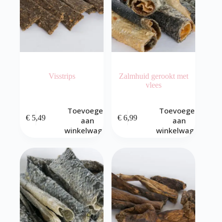
op
de
productpagina
Visstrips
Zalmhuid gerookt met
vlees
Toevoegen
Toevoegen
€
5,49
€
6,99
aan
aan
winkelwagen
winkelwagen