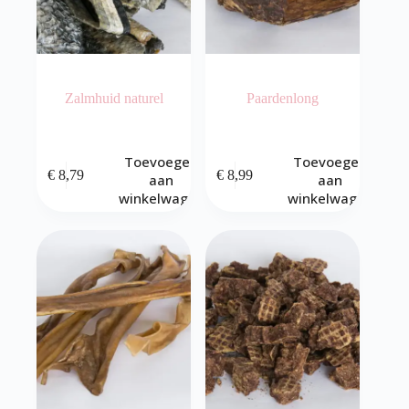
Zalmhuid naturel
Paardenlong
Toevoegen
Toevoegen
€
8,79
€
8,99
aan
aan
winkelwagen
winkelwagen