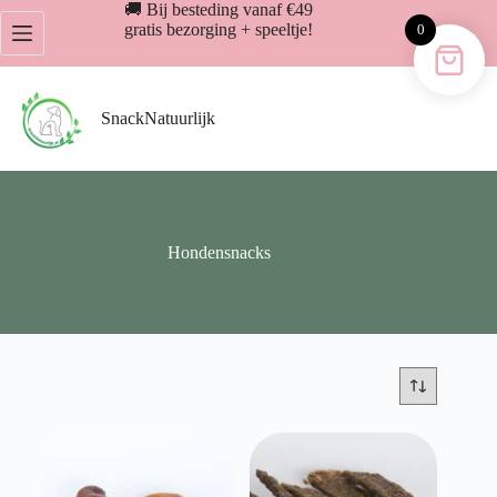
Ga
🚚 Bij besteding vanaf €49
naar
gratis bezorging + speeltje!
0
de
inhoud
SnackNatuurlijk
Hondensnacks