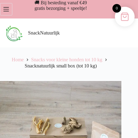
Ga
🚚 Bij besteding vanaf €49
naar
gratis bezorging + speeltje!
0
de
inhoud
SnackNatuurlijk
Home
Snacks voor kleine honden tot 10 kg
Snacknatuurlijk small box (tot 10 kg)