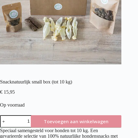
Snacknatuurlijk small box (tot 10 kg)
€
15,95
Op voorraad
Snacknatuurlijk
Toevoegen aan winkelwagen
small
box
Speciaal samengesteld voor honden tot 10 kg. Een
(tot
gevarieerde selectie van 100% natuurlijke hondensnacks met