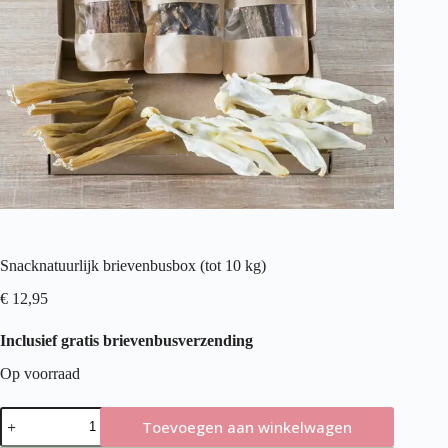
Snacknatuurlijk brievenbusbox (tot 10 kg)
€
12,95
Inclusief gratis brievenbusverzending
Op voorraad
Snacknatuurlijk
Toevoegen aan winkelwagen
brievenbusbox
(tot