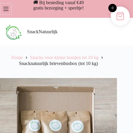
Ga
🚚 Bij besteding vanaf €49
naar
gratis bezorging + speeltje!
0
de
inhoud
SnackNatuurlijk
Home
Snacks voor kleine honden tot 10 kg
Snacknatuurlijk brievenbusbox (tot 10 kg)