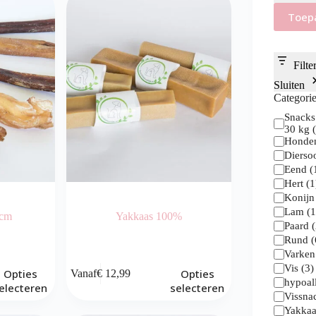
Toep
Filte
Sluiten
Categori
Categorie
Snacks
30 kg
Honde
Dierso
Eend
(
Hert
(
1
Konij
Lam
(
 cm
Yakkaas 100%
Paard
(
Rund
(
Varke
Dit
Vis
(
3
)
Opties
Opties
Vanaf
€
12,99
product
hypoal
electeren
selecteren
heeft
Vissna
meerdere
Yakka