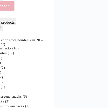
assen
r producten
e
 voor grote honden van 20 –
(
22
)
nsnacks
(
18
)
orten
(
17
)
1
)
)
n
(
2
)
1
)
2
)
6
)
n
(
1
)
lergene snacks
(
8
)
cks
(
3
)
as hondensnacks
(
1
)