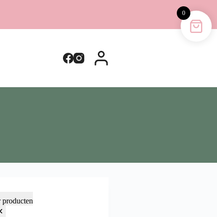
0
r producten