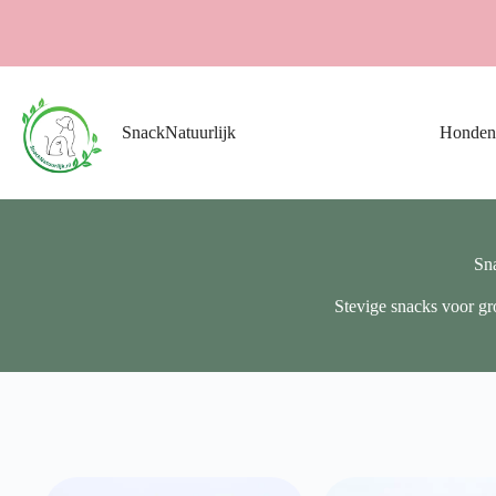
Ga
naar
de
inhoud
SnackNatuurlijk
Honden
Sn
Stevige snacks voor gr