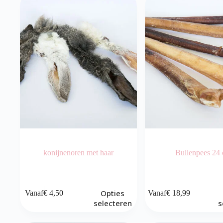
konijnenoren met haar
Bullenpees 24
Dit
Dit
Opties
Vanaf
€
4,50
Vanaf
€
18,99
product
product
selecteren
s
heeft
heeft
meerdere
meerdere